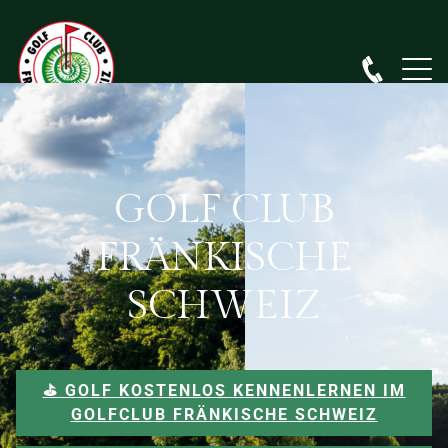
GOLF CLUB
FRÄNKISCHE
SCHWEIZ
⛳️ GOLF KOSTENLOS KENNENLERNEN IM
GOLFCLUB FRÄNKISCHE SCHWEIZ