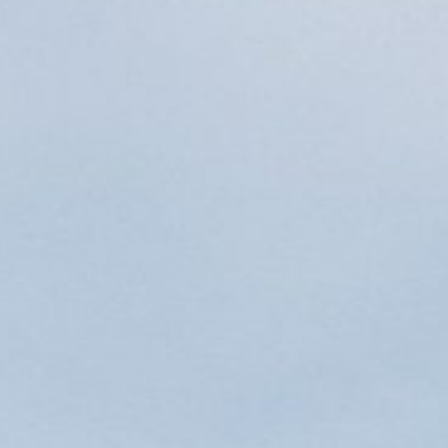
WEBCAM
TURNIERORDNUNG
KANNDORFER GOLFSOMMER
GOLFREGELN
HOTELS