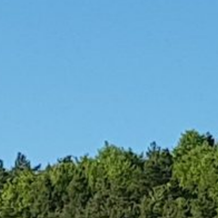
Privatrunden (RPR)
Auch für die Turniere des Golfclubs Fränkische Schweiz e.V.
gelten einige Regeln, damit es bei unseren Wettbewerben immer
ordnungsgemäß zugeht.
Auch die Regeln für RPR-Runden finden Sie hier, welche
beachtet werden müssen.
(registrierte Privatrunden: ehemals EDS-Runden)
MEHR ERFAHREN