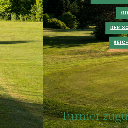
GO
DER S
‼️EI
Turnier zugu