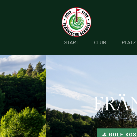
START
CLUB
PLATZ
FRÄ
⛳️ GOLF KO