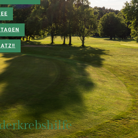
FEE
TAGEN
ATZ‼️
derkrebshilfe