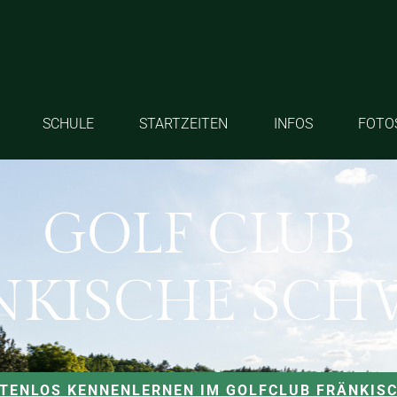
SCHULE
STARTZEITEN
INFOS
FOTO
GOLF CLUB
NKISCHE SCH
STENLOS KENNENLERNEN IM GOLFCLUB FRÄNKIS