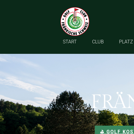
START
CLUB
PLATZ
FRÄ
⛳️ GOLF KO