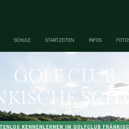
SCHULE
STARTZEITEN
INFOS
FOTO
GOLF CLUB
NKISCHE SCH
STENLOS KENNENLERNEN IM GOLFCLUB FRÄNKIS