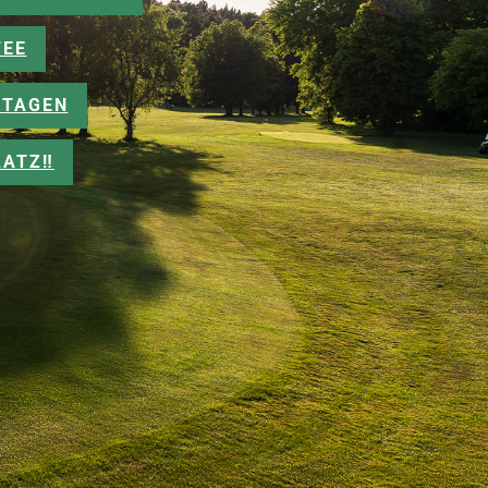
FEE
TAGEN
ATZ‼️