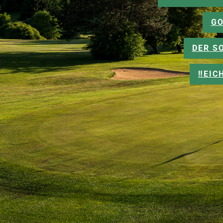
GO
DER S
‼️EI