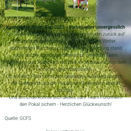
Kanndorfer Ryder Cup 2025 - Vorbei, aber unvergesslich
Der Ryder Cup 2025 ist vorbei - und wir blicken zurück auf
ein rundum gelungenes Event! Bei bestem Wetter,
spannenden Matches und großartiger Stimmung stand
nicht nur der sportliche Wettkampf zwischen Team
Forchheim und Team Rest der Welt im Mittelpunkt, sondern
vor allem das Miteinander.
Ob auf dem Platz oder beim geselligen Ausklang danach -
der Teamgeist und die Freude am Spiel waren überall
spürbar.
Und am Ende konnte sich dieses Jahr Team Forchheim
den Pokal sichern - Herzlichen Glückwunsch!
Quelle: GCFS