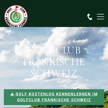
GOLF CLUB
FRÄNKISCHE
SCHWEIZ
⛳️ GOLF KOSTENLOS KENNENLERNEN IM
GOLFCLUB FRÄNKISCHE SCHWEIZ