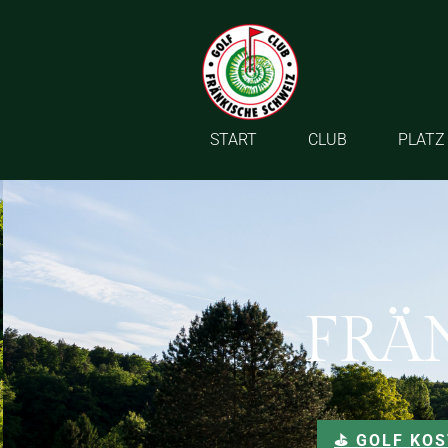
START
CLUB
PLATZ
FRÄ
⛳️ GOLF KO