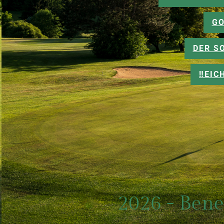
GO
DER S
‼️EI
2026 - Bene