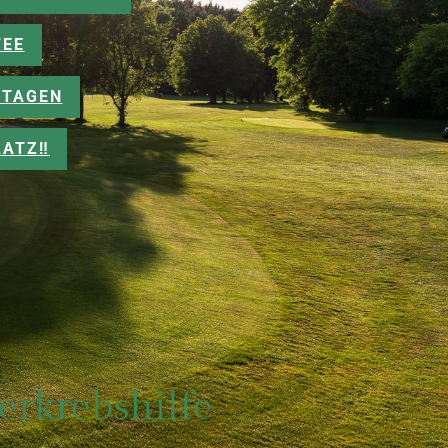
FEE
TAGEN
ATZ‼️
erkrebshilfe