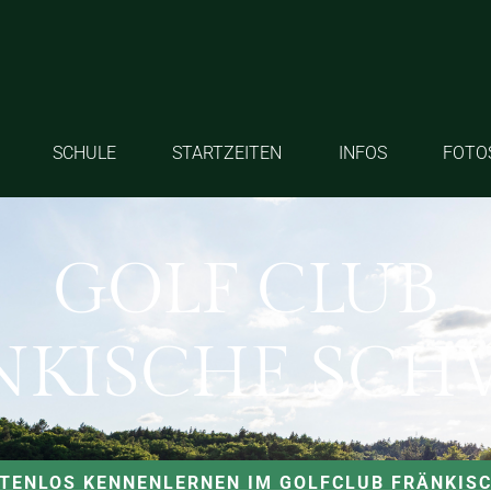
SCHULE
STARTZEITEN
INFOS
FOTO
GOLF CLUB
NKISCHE SCH
STENLOS KENNENLERNEN IM GOLFCLUB FRÄNKIS