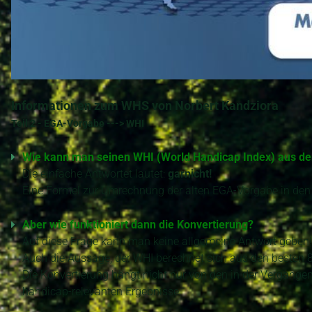
Informationen zum WHS von Norbert Kandziora
Teil 2 - EGA-Vorgabe ---> WHI
Wie kann man seinen WHI (World Handicap Index) aus d
Die einfache Antwortet lautet:
garnicht!
Eine Formel zur Umrechnung der alten EGA-Vorgabe in den 
Aber wie funktioniert dann die Konvertierung?
Auf diese Frage kann man keine allgemeine Antwort geben!
Auch die Aussage, der WHI berechnet sich aus den besten 8 d
Die Konvertierung hängt nicht nur von den in der Vergangen
handicap-relevanten Ergebnisse.