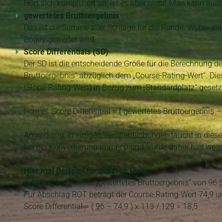
Hört sich kompliziert an, ist es aber nicht! Man kann auc
gewertetes Bruttoergebnis
Das ist die Summe aller Schläge für die Runde. Wobei all
Bogey gewertet wird.
Score Differentials (SD)
Der SD ist die entscheidende Größe für die Berechnung d
Bruttoergebnis“ abzüglich dem „Course-Rating-Wert“. Dies
(Slope-Rating-Wert) in Bezug zum „Standardplatz“ gesetz
Formel: Score Differential = ( gewertetes Bruttoergebnis –
Anmerkung: In einigen Veröffentlichungen taucht in diese
bei der Konvertierung immer 0 und wurde daher hier weg
Hier mal Beispiel für unseren Platz:
eine Dame spielt ein „gewertetes Bruttoergebnis“ von 96 
Für Abschlag ROT beträgt der Course-Rating-Wert 74,9 u
Score Differential = ( 96 – 74,9 ) x 113 / 129 = 18,5