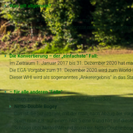
Was gilt allgemein?
Es ändert sich das Vorzeichen!
Bis auf wenige Ausnahmen spielte man bis Ende 2020 mit 
eigenen Handicap z.B. mit 18 konnte man davon ausgehen, d
nun einen positiven WHI haben!
Nur Ergebnisse, welche im Zeitraum vom 01.01.2017 bis 31
Die Konvertierung – der „einfachste“ Fall:
Im Zeitraum 1. Januar 2017 bis 31. Dezember 2020 hat man
Die EGA-Vorgabe zum 31. Dezember 2020 wird zum World-Ha
Dieser WHI wird als sogenanntes „Ankerergebnis“ in das St
–
für alle anderen "Fälle"
müssen zuerst ein paar Begriffe erläutert werden!
Netto-Double Bogey
Das ist die Schlagzahl, mit der man, nach Abzug der Vor
Spielt man z.B. auf einem PAR 5 eine 9 und hat auf diese
Schläge über Netto-PAR und somit ein Netto-Double-Bog