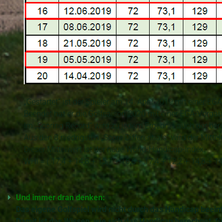
„Gestartet“ ist der Spieler am 14. April 2019 mit einer EG
Beendet hat er die Golfsaison 2020 mit einer EGA-Vorgab
Im „Scoring Record“ wird zu jedem Ergebnis auch der bere
Aus den 8 niedrigsten „Score Differentials“ wird der Mittel
Dieser Mittelwert ist der neue World-Handicap-Index.
WHI = ( 17,4 + 14,8 + 15,7 + 16,6 + 17,4 + 12,2 + 14,8 + 14,
Und immer dran denken:
Das eigene Golfspiel wird nicht durch das Handicap beein
Damit ist das Wissen, wie sich das Handicap berechnet, f