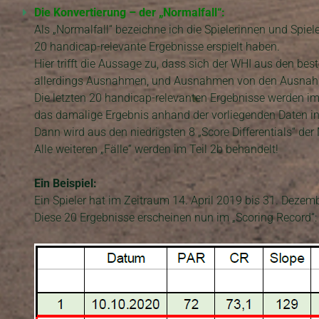
Die Konvertierung – der „Normalfall“:
Als „Normalfall“ bezeichne ich die Spielerinnen und Spi
20 handicap-relevante Ergebnisse erspielt haben.
Hier trifft die Aussage zu, dass sich der WHI aus den beste
allerdings Ausnahmen, und Ausnahmen von den Ausnahmen
Die letzten 20 handicap-relevanten Ergebnisse werden im
das damalige Ergebnis anhand der vorliegenden Daten in
Dann wird aus den niedrigsten 8 „Score Differentials“ der
Alle weiteren „Fälle“ werden im Teil 2b behandelt!
Ein Beispiel:
Ein Spieler hat im Zeitraum 14. April 2019 bis 31. Dezem
Diese 20 Ergebnisse erscheinen nun im „Scoring Record“: