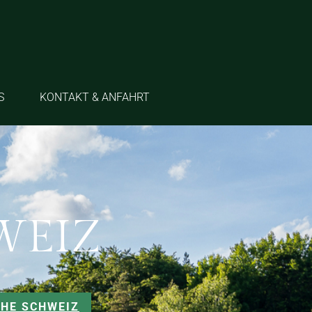
S
KONTAKT & ANFAHRT
WEIZ
CHE SCHWEIZ