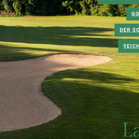
GO
DER S
‼️EI
La