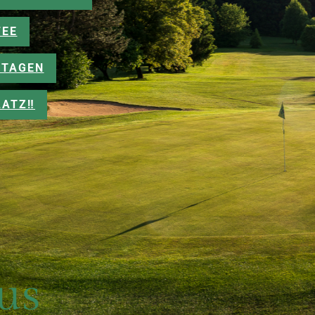
FEE
TAGEN
ATZ‼️
aus