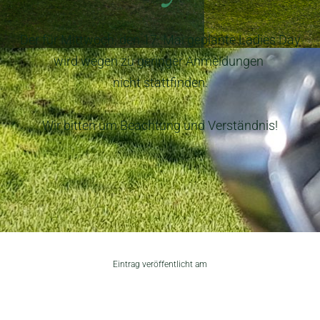
Der für Mittwoch, den 17. Mai geplante Ladies Day
wird wegen zu geringer Anmeldungen
nicht stattfinden.
Wir bitten um Beachtung und Verständnis!
Eintrag veröffentlicht am
15.05.2023