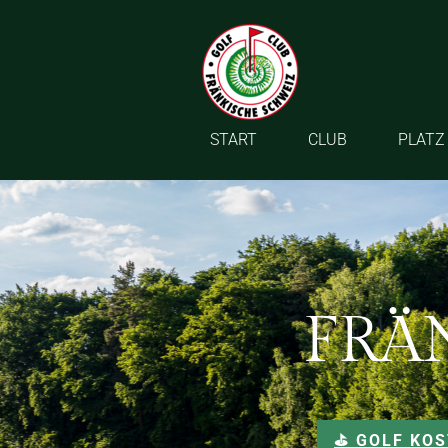
START
CLUB
PLATZ
FRÄ
⛳️ GOLF KO