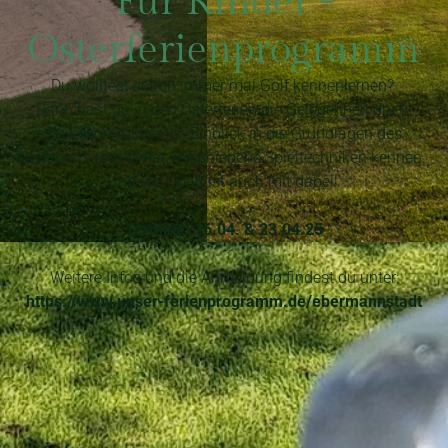
Für Kinder -
Osterferienprogramm
Du wolltest schon immer mal Golf kennenlernen?
Dann hast du in den Osterferien die Gelegenheit dazu!
Du bekommst einen Einblick in die Grundlagen des
Golfsports und lernst verschiedene Spieltechniken kennen.
Und viel Spaß ist auch mit dabei!
Termine: 16.04. & 23.04.25
Weitere Infos und die Anmeldung findest du unter:
https://www.unser-ferienprogramm.de/ebermannstadt