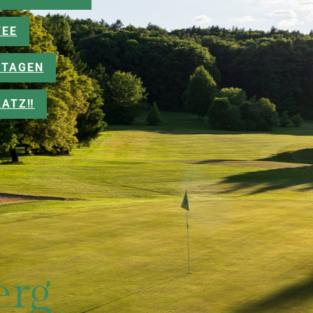
FEE
TAGEN
ATZ‼️
erg