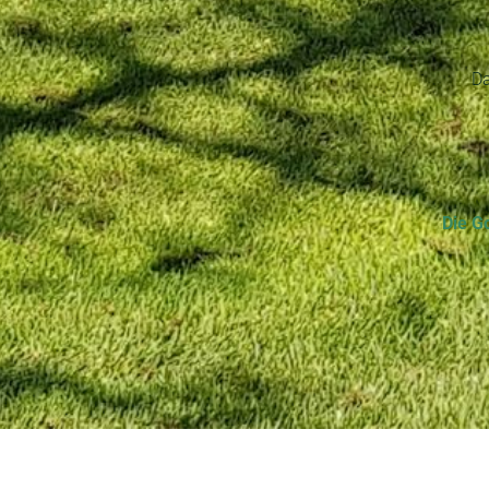
Da
Die G