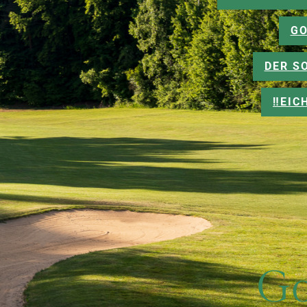
GO
DER S
‼️EI
Go