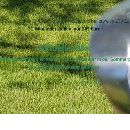
zu Vorzugskonditionen überbrücken.
s Dauer-Ticket für 10 Golfstunden kostet normalerweise 299 Eu
GC-Mitglieder zahlen nur 249 Euro !
Aktuelle Info:
olflounge Bamberg ist von April bis September in der Sommer
Ab Oktober 2025 wieder geöffnet.
Nähere Informationen auf
www.golfloungebamberg.de