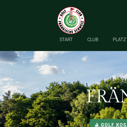
START
CLUB
PLATZ
FRÄ
⛳️ GOLF KO