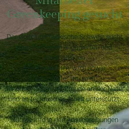
Mitarbeiter
Greenkeeping gesucht
Der Golfclub Fränkische Schweiz sucht
ab sofort einen engagierten und
zuverlässigen
Mechaniker (m/w/d) sowie
Platzarbeiter (m/w/d),
der unser Team mit Freude an der Natur
und an technischer Arbeit unterstützt.
Nähere Info in den Ausschreibungen