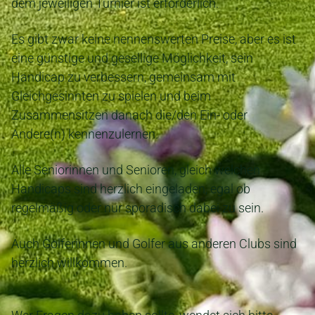
dem jeweiligen Turnier ist erforderlich.
Es gibt zwar keine nennenswerten Preise, aber es ist
eine günstige und gesellige Möglichkeit, sein
Handicap zu verbessern, gemeinsam mit
Gleichgesinnten zu spielen und beim
Zusammensitzen danach die/den Ein- oder
Andere(n) kennenzulernen.
Alle Seniorinnen und Senioren, gleich welchen
Handicaps sind herzlich eingeladen, egal ob
regelmäßig oder nur sporadisch dabei zu sein.
Auch Golferinnen und Golfer aus anderen Clubs sind
herzlich willkommen.