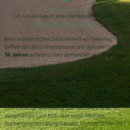
Dienstag, 1. Juli 2025
im Juli und August: jeden Dienstag um 09.30 Uhr
Seniorentreffen
Beim wöchentlichen Seniorentreff am Dienstag,
treffen sich die Golfseniorinnen und Senioren (alle
ab
50 Jahren
aufwärts) zum gemeinsamen Turnierspiel.
Bei einem reduzierten Startgeld (z.Zt. 5 € p.P.), spielen
wir sowohl handicaprelevante Stableford-Turniere,
als auch gelegentlich nicht-handicaprelevante
Turnierformate wie Scramble, Auswahldrive etc.
Eine vorherige Anmeldung über das Sekretariat, die
ausgehängte Liste bzw. über unser Albatros-
Buchungssystem bis spätestens Montag 12 Uhr vor