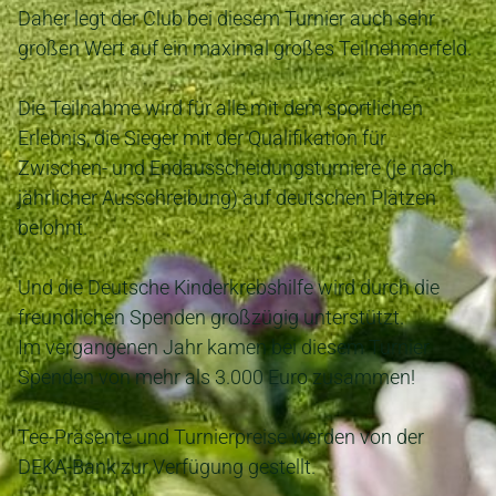
Daher legt der Club bei diesem Turnier auch sehr
großen Wert auf ein maximal großes Teilnehmerfeld.
Die Teilnahme wird für alle mit dem sportlichen
Erlebnis, die Sieger mit der Qualifikation für
Zwischen- und Endausscheidungsturniere (je nach
jährlicher Ausschreibung) auf deutschen Plätzen
belohnt.
Und die Deutsche Kinderkrebshilfe wird durch die
freundlichen Spenden großzügig unterstützt.
Im vergangenen Jahr kamen bei diesem Turnier
Spenden von mehr als 3.000 Euro zusammen!
Tee-Präsente und Turnierpreise werden von der
DEKA-Bank zur Verfügung gestellt.