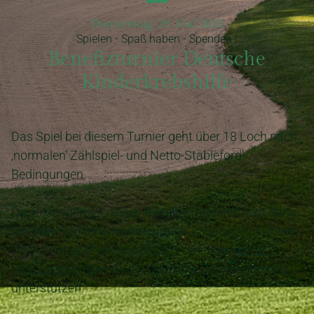
Donnerstag, 29. Mai 2025
Spielen - Spaß haben - Spenden !
Benefizturnier Deutsche
Kinderkrebshilfe
Das Spiel bei diesem Turnier geht über 18 Loch nach
‚normalen‘ Zählspiel- und Netto-Stableford-
Bedingungen.
Die Besonderheit dieses Benefiz-Turnieres liegt darin,
dass die TurnierteilnehmerInnen, zusätzlich zu ihrem
"Mini-Startgeld" von nur 5 Euro, mit einer
gerne
großzügigen
Spende die Deutsche Kinderkrebshilfe
unterstützen.