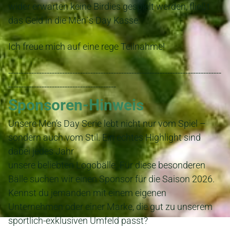
wider erwarten keine Birdies gespielt werden, fließt
das Geld in die Men`s Day Kasse.
Ich freue mich auf eine rege Teilnahme!
-----------------------------------------------------------------------------------
------------------------------------------
Sponsoren-Hinweis
Unsere Men’s Day Serie lebt nicht nur vom Spiel –
sondern auch vom Stil. Ein echtes Highlight sind
dabei jedes Jahr
unsere beliebten Logobälle. Für diese besonderen
Bälle suchen wir einen Sponsor für die Saison 2026.
Kennst du jemanden mit einem eigenen
Unternehmen oder einer Marke, die gut zu unserem
sportlich-exklusiven Umfeld passt?