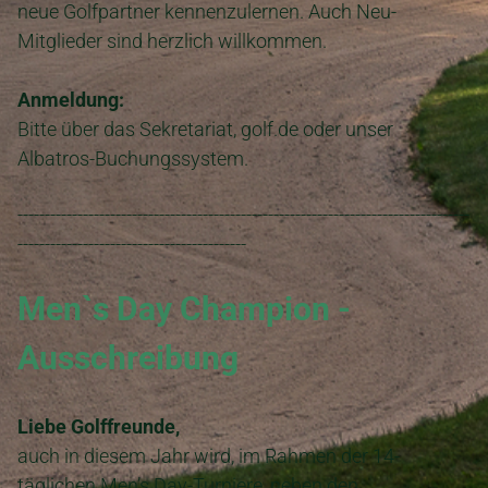
neue Golfpartner kennenzulernen. Auch Neu-
Mitglieder sind herzlich willkommen.
Anmeldung:
Bitte über das Sekretariat, golf.de oder unser
Albatros-Buchungssystem.
-----------------------------------------------------------------------------------
------------------------------------------
Men`s Day Champion -
Ausschreibung
Liebe Golffreunde,
auch in diesem Jahr wird, im Rahmen der 14-
täglichen Men’s Day-Turniere, neben den