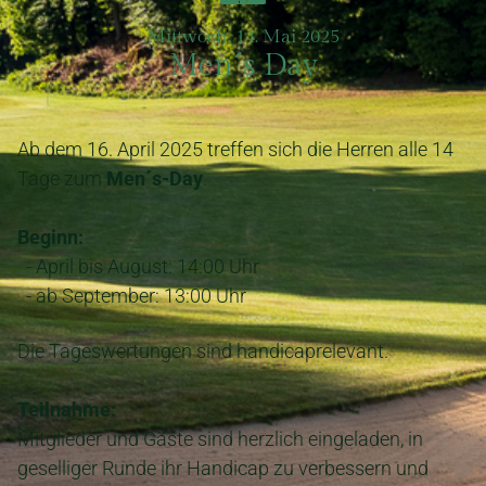
Mittwoch, 14. Mai 2025
Men´s Day
Ab dem 16. April 2025 treffen sich die Herren alle 14
Tage zum
Men´s-Day
.
Beginn:
- April bis August: 14:00 Uhr
- ab September: 13:00 Uhr
Die Tageswertungen sind handicaprelevant.
Teilnahme:
Mitglieder und Gäste sind herzlich eingeladen, in
geselliger Runde ihr Handicap zu verbessern und