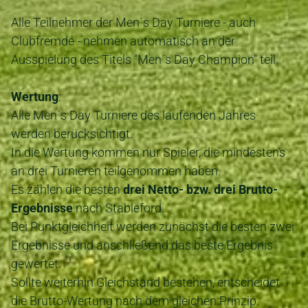
Alle Teilnehmer der Men´s Day Turniere - auch
Clubfremde - nehmen automatisch an der
Ausspielung des Titels "Men´s Day Champion" teil.
Wertung
:
Alle Men´s Day Turniere des laufenden Jahres
werden berücksichtigt.
In die Wertung kommen nur Spieler, die mindestens
an drei Turnieren teilgenommen haben.
Es zählen die besten
drei Netto- bzw. drei Brutto-
Ergebnisse
nach Stableford.
Bei Punktgleichheit werden zunächst die besten zwei
Ergebnisse und anschließend das beste Ergebnis
gewertet.
Sollte weiterhin Gleichstand bestehen, entscheidet
die Brutto-Wertung nach dem gleichen Prinzip.