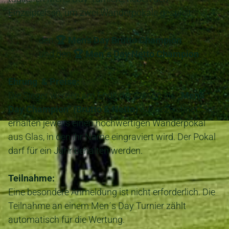
Einzelpreisen, um zwei Wanderpokale gespielt:
den
🏆 Men’s Day Brutto Champion
und den
🏆 Men´s Day Netto Champion
Ehrung & Preise:
Die Sieger werden am Ende der Saison als
„Men’s
Day Champion" (Brutto & Netto)
ausgezeichnet. Sie
erhalten jeweils einen hochwertigen Wanderpokal
aus Glas, in den ihr Name eingraviert wird. Der Pokal
darf für ein Jahr behalten werden.
Teilnahme:
Eine besondere Anmeldung ist nicht erforderlich. Die
Teilnahme an einem Men´s Day Turnier zählt
automatisch für die Wertung.