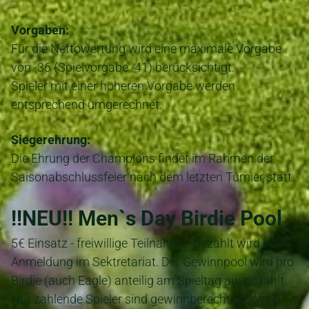
Vorgaben:
Für die Nettowertung wird eine maximale Vorgabe
von -36 (Spielvorgabe -41) berücksichtigt.
Spieler mit einer höheren Vorgabe werden
entsprechend umgerechnet.
Siegerehrung:
Die Ehrung der Champions findet im Rahmen der
Saisonabschlussfeier nach dem letzten Turnier statt.
!!NEU!! Men`s Day Birdie Pool
5€ Einsatz - freiwillige Teilnahme. Gezahlt wird bei
Anmeldung im Sektretariat. Der Gewinnpool wird pro
Birdie (auch Eagle) anteilig am Spieltag ausgezahlt.
Nur zahlende Spieler sind gewinnberechtigt. Wenn