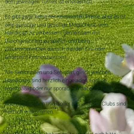
dem jeweiligen Turnier ist erforderlich.
Es gibt zwar keine nennenswerten Preise, aber es ist
eine günstige und gesellige Möglichkeit, sein
Handicap zu verbessern, gemeinsam mit
Gleichgesinnten zu spielen und beim
Zusammensitzen danach die/den Ein- oder
Andere(n) kennenzulernen.
Alle Seniorinnen und Senioren, gleich welchen
Handicaps sind herzlich eingeladen, egal ob
regelmäßig oder nur sporadisch dabei zu sein.
Auch Golferinnen und Golfer aus anderen Clubs sind
herzlich willkommen.