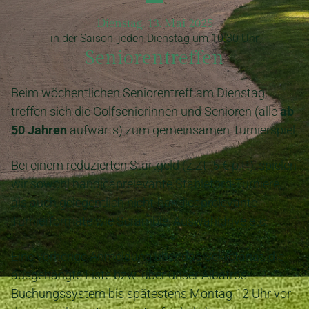
Dienstag, 13. Mai 2025
in der Saison: jeden Dienstag um 10.30 Uhr
Seniorentreffen
Beim wöchentlichen Seniorentreff am Dienstag,
treffen sich die Golfseniorinnen und Senioren (alle
ab
50 Jahren
aufwärts) zum gemeinsamen Turnierspiel.
Bei einem reduzierten Startgeld (z.Zt. 5 € p.P.), spielen
wir sowohl handicaprelevante Stableford-Turniere,
als auch gelegentlich nicht-handicaprelevante
Turnierformate wie Scramble, Auswahldrive etc.
Eine vorherige Anmeldung über das Sekretariat, die
ausgehängte Liste bzw. über unser Albatros-
Buchungssystem bis spätestens Montag 12 Uhr vor