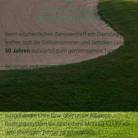
Dienstag, 04. August 2026
Seniorentreffen
Beim wöchentlichen Seniorentreff am Dienstag,
treffen sich die Golfseniorinnen und Senioren (alle
ab
50 Jahren
aufwärts) zum gemeinsamen Turnierspiel.
Bei einem reduzierten Startgeld (z.Zt. 5 € p.P.), spielen
wir sowohl handicaprelevante Stableford-Turniere,
als auch gelegentlich nicht-handicaprelevante
Turnierformate wie Scramble, Auswahldrive etc.
Eine vorherige Anmeldung über das Sekretariat, die
ausgehängte Liste bzw. über unser Albatros-
Buchungssystem bis spätestens Montag 12 Uhr vor
dem jeweiligen Turnier ist erforderlich.