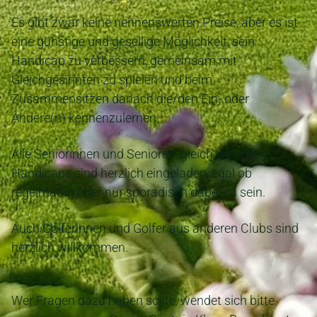
Es gibt zwar keine nennenswerten Preise, aber es ist
eine günstige und gesellige Möglichkeit, sein
Handicap zu verbessern, gemeinsam mit
Gleichgesinnten zu spielen und beim
Zusammensitzen danach die/den Ein- oder
Andere(n) kennenzulernen.
Alle Seniorinnen und Senioren, gleich welchen
Handicaps sind herzlich eingeladen, egal ob
regelmäßig oder nur sporadisch dabei zu sein.
Auch Golferinnen und Golfer aus anderen Clubs sind
herzlich willkommen.
Wer Fragen dazu haben sollte, wendet sich bitte