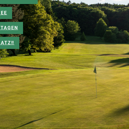
FEE
TAGEN
ATZ‼️