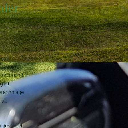
nier
soll.
nstrengend.
 ist,
erer Anlage
ist.
 gestartet.