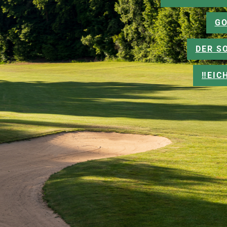
GO
DER S
‼️EI