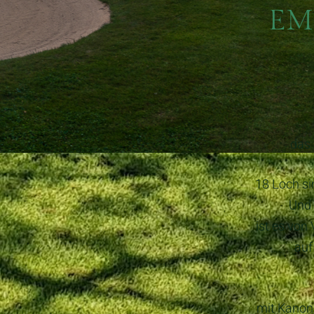
EMS
das 
18 Loch si
Und 
ist es von
auf
mit Kanone