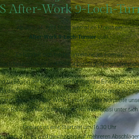
 After-Work 9-Loch-Tur
Ab dem 24. April findet einmal im Monat ein
After-Work 9-Loch-Turnier
statt.
Es handelt sich hierbei um ein neues Format,
auch Neueinsteiger und Schnuppermitglieder ansprechen 
nd zu Beginn der Golf-Karriere für manche Einsteiger zu a
da die Spielgeschwindigkeit auch noch nicht ganz so zügig
 Vorteil, dass das After-Work-Turnier auf der Nordseite uns
 den Bahnen 4 bis 12 stattfindet, wo man quasi unter sich 
Geplant ist eine Startzeit um 16.30 Uhr
nstart: d.h.: es wird gleichzeitig auf mehreren Abschlägen