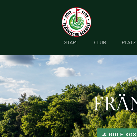
START
CLUB
PLATZ
FRÄ
⛳️ GOLF KO