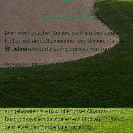
Dienstag, 15. September 2026
Seniorentreffen
Beim wöchentlichen Seniorentreff am Dienstag,
treffen sich die Golfseniorinnen und Senioren (alle
ab
50 Jahren
aufwärts) zum gemeinsamen Turnierspiel.
Bei einem reduzierten Startgeld (z.Zt. 5 € p.P.), spielen
wir sowohl handicaprelevante Stableford-Turniere,
als auch gelegentlich nicht-handicaprelevante
Turnierformate wie Scramble, Auswahldrive etc.
Eine vorherige Anmeldung über das Sekretariat, die
ausgehängte Liste bzw. über unser Albatros-
Buchungssystem bis spätestens Montag 12 Uhr vor
dem jeweiligen Turnier ist erforderlich.