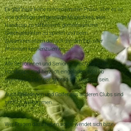
Es gibt zwar keine nennenswerten Preise, aber es ist
eine günstige und gesellige Möglichkeit, sein
Handicap zu verbessern, gemeinsam mit
Gleichgesinnten zu spielen und beim
Zusammensitzen danach die/den Ein- oder
Andere(n) kennenzulernen.
Alle Seniorinnen und Senioren, gleich welchen
Handicaps sind herzlich eingeladen, egal ob
regelmäßig oder nur sporadisch dabei zu sein.
Auch Golferinnen und Golfer aus anderen Clubs sind
herzlich willkommen.
Wer Fragen dazu haben sollte, wendet sich bitte