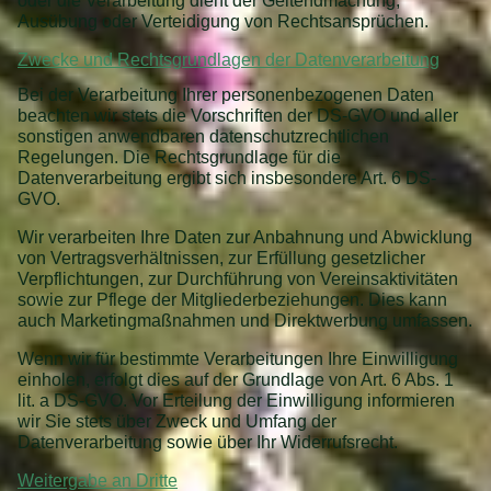
oder die Verarbeitung dient der Geltendmachung,
Ausübung oder Verteidigung von Rechtsansprüchen.
Zwecke und Rechtsgrundlagen der Datenverarbeitung
Bei der Verarbeitung Ihrer personenbezogenen Daten
beachten wir stets die Vorschriften der DS-GVO und aller
sonstigen anwendbaren datenschutzrechtlichen
Regelungen. Die Rechtsgrundlage für die
Datenverarbeitung ergibt sich insbesondere Art. 6 DS-
GVO.
Wir verarbeiten Ihre Daten zur Anbahnung und Abwicklung
von Vertragsverhältnissen, zur Erfüllung gesetzlicher
Verpflichtungen, zur Durchführung von Vereinsaktivitäten
sowie zur Pflege der Mitgliederbeziehungen. Dies kann
auch Marketingmaßnahmen und Direktwerbung umfassen.
Wenn wir für bestimmte Verarbeitungen Ihre Einwilligung
einholen, erfolgt dies auf der Grundlage von Art. 6 Abs. 1
lit. a DS-GVO. Vor Erteilung der Einwilligung informieren
wir Sie stets über Zweck und Umfang der
Datenverarbeitung sowie über Ihr Widerrufsrecht.
Weitergabe an Dritte