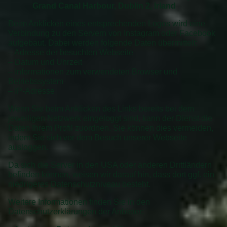
Grand Canal Harbour, Dublin 2, Irland
Beim Anklicken eines entsprechenden Logos wird eine
Verbindung zu den Servern von Instagram oder Facebook
aufgebaut. Dabei werden folgende Daten übermittelt:
– Adresse der besuchten Webseite
– Datum und Uhrzeit
– Informationen zum verwendeten Browser und
Betriebssystem
– IP-Adresse
Wenn Sie beim Anklicken des Links bereits bei dem
jeweiligen Netzwerk eingeloggt sind, kann der Dienst die
Daten Ihrem Profil zuordnen. Sie können dies vermeiden,
indem Sie sich vor dem Besuch unserer Webseite
ausloggen.
Da sich die Server in den USA oder anderen Drittländern
befinden können, weisen wir darauf hin, dass dort ggf. ein
niedrigeres Datenschutzniveau besteht.
Weitere Informationen finden Sie in den
Datenschutzerklärungen der Anbieter: