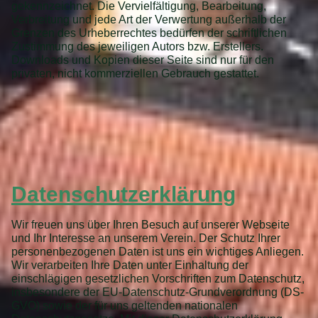
gekennzeichnet. Die Vervielfältigung, Bearbeitung,
Verbreitung und jede Art der Verwertung außerhalb der
Grenzen des Urheberrechtes bedürfen der schriftlichen
Zustimmung des jeweiligen Autors bzw. Erstellers.
Downloads und Kopien dieser Seite sind nur für den
privaten, nicht kommerziellen Gebrauch gestattet.
Datenschutzerklärung
Wir freuen uns über Ihren Besuch auf unserer Webseite
und Ihr Interesse an unserem Verein. Der Schutz Ihrer
personenbezogenen Daten ist uns ein wichtiges Anliegen.
Wir verarbeiten Ihre Daten unter Einhaltung der
einschlägigen gesetzlichen Vorschriften zum Datenschutz,
insbesondere der EU-Datenschutz-Grundverordnung (DS-
GVO) sowie der für uns geltenden nationalen