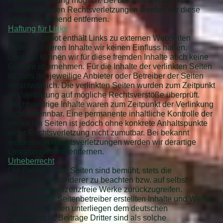
Rechtsverletzung möglich. Bei bekannt werden von
entsprechenden Rechtsverletzungen werden wir diese
Inhalte umgehend entfernen.
Haftung für Links
Unser Angebot enthält Links zu externen Webseiten
Dritter, auf deren Inhalte wir keinen Einfluss haben.
Deshalb können wir für diese fremden Inhalte auch keine
Gewähr übernehmen. Für die Inhalte der verlinkten Seiten
ist stets der jeweilige Anbieter oder Betreiber der Seiten
verantwortlich. Die verlinkten Seiten wurden zum Zeitpunkt
der Verlinkung auf mögliche Rechtsverstöße überprüft.
Rechtswidrige Inhalte waren zum Zeitpunkt der Verlinkung
nicht erkennbar. Eine permanente inhaltliche Kontrolle der
verlinkten Seiten ist jedoch ohne konkrete Anhaltspunkte
einer Rechtsverletzung nicht zumutbar. Bei bekannt
werden von Rechtsverletzungen werden wir derartige
Links umgehend entfernen.
Urheberrecht
Die Betreiber der Seiten sind bemüht, stets die
Urheberrechte anderer zu beachten bzw. auf selbst
erstellte sowie lizenzfreie Werke zurückzugreifen.
Die durch die Seitenbetreiber erstellten Inhalte und Werke
auf diesen Seiten unterliegen dem deutschen
Urheberrecht. Beiträge Dritter sind als solche