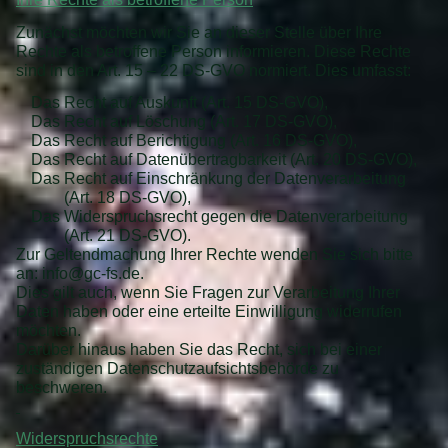
Zunächst möchten wir Sie an dieser Stelle über Ihre
Rechte als betroffene Person informieren. Diese Rechte
sind in den Art. 15 – 22 DS-GVO normiert. Dies umfasst:
Das Recht auf Auskunft (Art. 15 DS-GVO),
Das Recht auf Löschung (Art. 17 DS-GVO),
Das Recht auf Berichtigung (Art. 16 DS-GVO),
Das Recht auf Datenübertragbarkeit (Art. 20 DS-GVO),
Das Recht auf Einschränkung der Datenverarbeitung
(Art. 18 DS-GVO),
Das Widerspruchsrecht gegen die Datenverarbeitung
(Art. 21 DS-GVO).
Zur Geltendmachung Ihrer Rechte wenden Sie sich bitte
an: info@gc-fs.de.
Dies gilt auch, wenn Sie Fragen zur Verarbeitung Ihrer
Daten haben oder eine erteilte Einwilligung widerrufen
möchten.
Darüber hinaus haben Sie das Recht, sich bei einer
zuständigen Datenschutzaufsichtsbehörde zu
beschweren.
Widerspruchsrechte