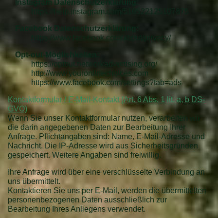
Instagram Datenschutzerklärung:
https://help.instagram.com/519522125107875
Facebook Datenschutzerklärung:
https://www.facebook.com/about/privacy/
Opt-out-M
ö
glichkeiten:
https://optout.networkadvertising.org/
http://www.youronlinechoices.com
https://www.facebook.com/settings?tab=ads
Kontaktformular / E-Mail-Kontakt (Art. 6 Abs. 1 lit. a, b DS-
GVO)
Wenn Sie unser Kontaktformular nutzen, verarbeiten wir
die darin angegebenen Daten zur Bearbeitung Ihrer
Anfrage. Pflichtangaben sind: Name, E-Mail-Adresse und
Nachricht. Die IP-Adresse wird aus Sicherheitsgründen
gespeichert. Weitere Angaben sind freiwillig.
Ihre Anfrage wird über eine verschlüsselte Verbindung an
uns übermittelt.
Kontaktieren Sie uns per E-Mail, werden die übermittelten
personenbezogenen Daten ausschließlich zur
Bearbeitung Ihres Anliegens verwendet.