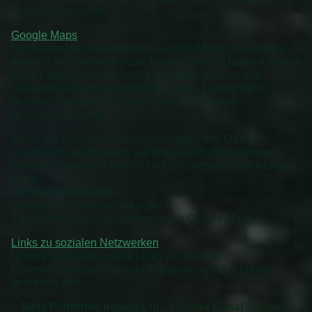
Zukunft widerrufen.
Google Maps
Wir nutzen den Kartendienst „Google Maps“ der Google
Ireland Ltd., Gordon House, Barrow Street, Dublin 4, Irland.
Beim Laden der Karte wird ein Cookie gesetzt, das
Nutzereinstellungen speichert. Dieses Cookie kann
bestehen bleiben, auch nachdem der Browser
geschlossen wurde.
Wenn Sie nicht möchten, dass Google Ihre Daten
verarbeitet, deaktivieren Sie bitte JavaScript in Ihrem
Browser. Dies kann jedoch zu Funktionseinschränkungen
führen.
Weitere Informationen:
Google-Nutzungsbedingungen
Zusätzliche Nutzungsbedingungen Google Maps
Links zu sozialen Netzwerken
Unsere Webseite enthält Links zu unseren
Unternehmensauftritten auf Instagram und Facebook,
betrieben von:
Meta Platforms Ireland Ltd., 4 Grand Canal Square,