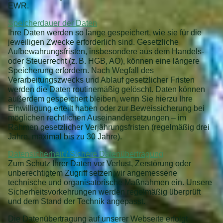
EWR.
Speicherdauer der Daten
Ihre Daten werden so lange gespeichert, wie sie für die
jeweiligen Zwecke erforderlich sind. Gesetzliche
Aufbewahrungsfristen, insbesondere aus dem Handels-
oder Steuerrecht (z. B. HGB, AO), können eine längere
Speicherung erfordern. Nach Wegfall des
Verarbeitungszwecks und Ablauf gesetzlicher Fristen
werden die Daten routinemäßig gelöscht. Daten können
außerdem gespeichert bleiben, wenn Sie hierzu Ihre
Einwilligung erteilt haben oder zur Beweissicherung bei
möglichen rechtlichen Auseinandersetzungen – im
Rahmen gesetzlicher Verjährungsfristen (regelmäßig drei
Jahre, maximal bis zu 30 Jahre).
Datensicherheit / Sichere Datenübertragung
Zum Schutz Ihrer Daten vor Verlust, Zerstörung oder
unberechtigtem Zugriff setzen wir angemessene
technische und organisatorische Maßnahmen ein. Unsere
Sicherheitsvorkehrungen werden regelmäßig überprüft
und dem Stand der Technik angepasst.
Die Datenübertragung auf unserer Webseite erfolgt