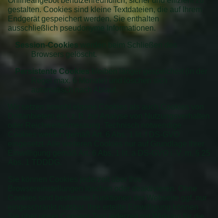
Onlineangebot benutzerfreundlich, sicher und effizient zu
gestalten. Cookies sind kleine Textdateien, die auf Ihrem
Endgerät gespeichert werden. Sie enthalten
ausschließlich pseudonyme Informationen.
Session-Cookies
werden beim Schließen des
Browsers gelöscht.
Persistente Cookies
bleiben länger gespeichert (in der
Regel max. 6 Monate) und löschen sich
automatisch nach Ablauf.
Wir setzen sowohl eigene Cookies als auch Cookies von
Drittanbietern ein, z. B. zur Analyse von Nutzungsverhalten
oder Reichweitenmessung. Technisch notwendige
Cookies werden gemäß Art. 6 Abs. 1 lit. f DS-GVO
eingesetzt. Alle weiteren Cookies nur auf Grundlage Ihrer
Einwilligung gemäß Art. 6 Abs. 1 lit. a DS-GVO i. V. m. § 25
Abs. 1 TDDDG.
Sie können Cookies jederzeit über Ihre
Browsereinstellungen löschen oder deaktivieren. Ohne
Cookies sind bestimmte Funktionen der Webseite ggf. nur
eingeschränkt nutzbar. Ihre erteilte Einwilligung können
Sie über unser Consent-Tool jederzeit mit Wirkung für die