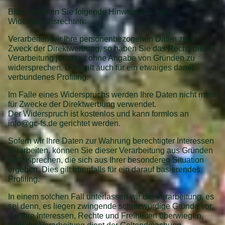
Bitte beachten Sie folgende Hinweise zu Ihren
Widerspruchsrechten:
Verarbeiten wir Ihre personenbezogenen Daten zum
Zweck der Direktwerbung, so haben Sie das Recht, dieser
Verarbeitung jederzeit ohne Angabe von Gründen zu
widersprechen. Dies gilt auch für ein etwaiges damit
verbundenes Profiling.
Im Falle eines Widerspruchs werden Ihre Daten nicht mehr
für Zwecke der Direktwerbung verwendet.
Der Widerspruch ist kostenlos und kann formlos an
info@gc-fs.de gerichtet werden.
Sofern wir Ihre Daten zur Wahrung berechtigter Interessen
verarbeiten, können Sie dieser Verarbeitung aus Gründen
widersprechen, die sich aus Ihrer besonderen Situation
ergeben. Dies gilt ebenfalls für ein darauf basierendes
Profiling.
In einem solchen Fall unterlassen wir die Verarbeitung, es
sei denn, es liegen zwingende schutzwürdige Gründe vor,
die Ihre Interessen, Rechte und Freiheiten überwiegen,