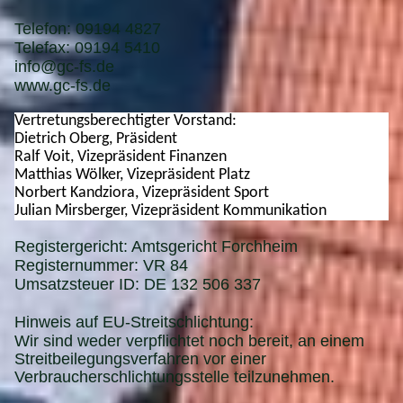
Telefon:
09194 4827
Telefax:
09194 5410
info@gc-fs.de
www.gc-fs.de
Vertretungsberechtigter Vorstand:
Dietrich Oberg, Präsident
Ralf Voit, Vizepräsident Finanzen
Matthias Wölker, Vizepräsident Platz
Norbert Kandziora, Vizepräsident Sport
Julian Mirsberger, Vizepräsident Kommunikation
Registergericht: Amtsgericht Forchheim
Registernummer: VR 84
Umsatzsteuer ID: DE
132 506 337
Hinweis auf EU-Streitschlichtung:
Wir sind weder verpflichtet noch bereit, an einem
Streitbeilegungsverfahren vor einer
Verbraucherschlichtungsstelle teilzunehmen.