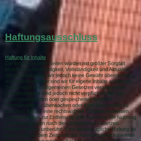
Haftungsausschluss
Haftung für Inhalte
Die Inhalte unserer Seiten wurden mit größter Sorgfalt
erstellt. Für die Richtigkeit, Vollständigkeit und Aktualität
der Inhalte können wir jedoch keine Gewähr übernehmen.
Als Diensteanbieter sind wir für eigene Inhalte auf diesen
Seiten nach den allgemeinen Gesetzen verantwortlich.
Diensteanbieter sind jedoch nicht verpflichtet, die von
ihnen übermittelten oder gespeicherten fremden
Informationen zu überwachen oder nach Umständen zu
forschen, die auf eine rechtswidrige Tätigkeit hinweisen.
Verpflichtungen zur Entfernung oder Sperrung der Nutzung
von Informationen nach den allgemeinen Gesetzen
bleiben hiervon unberührt. Eine diesbezügliche Haftung ist
jedoch erst ab dem Zeitpunkt der Kenntnis einer konkreten