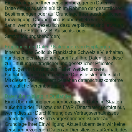
Eine Weitergabe Ihrer personenbezogenen Daten an
Dritte erfolgt ausschließlich im Rahmen der gesetzlichen
Bestimmungen oder auf Grundlage Ihrer ausdrücklichen
Einwilligung. Darüber hinaus übermitteln wir Daten nur
dann, wenn wir gesetzlich dazu verpflichtet sind, etwa an
öffentliche Stellen (z. B. Aufsichts- oder
Strafverfolgungsbehörden).
Empfänger der Daten / Kategorien von Empfängern
Innerhalb des Golfclub Fränkische Schweiz e.V. erhalten
nur diejenigen Personen Zugriff auf Ihre Daten, die diese
zur Erfüllung vertraglicher und gesetzlicher Pflichten
benötigen. In bestimmten Fällen werden unsere
Fachabteilungen durch externe Dienstleister unterstützt.
Mit diesen Dienstleistern bestehen datenschutzkonforme
vertragliche Vereinbarungen.
Datenübermittlung in Drittländer
Eine Übermittlung personenbezogener Daten in Staaten
außerhalb der EU bzw. des EWR (Drittstaaten) erfolgt nur,
wenn dies zur Durchführung des Vertragsverhältnisses
erforderlich, gesetzlich vorgeschrieben ist oder auf
Grundlage Ihrer Einwilligung. Aktuell übermitteln wir keine
personenbezogenen Daten an Dienstleister außerhalb des