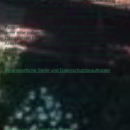
Datenschutzgesetze. Mit dieser Datenschutzerklärung
informieren wir Sie umfassend über die Verarbeitung Ihrer
personenbezogenen Daten durch den Golfclub Fränkische
Schweiz e.V. sowie über Ihre diesbezüglichen Rechte.
Personenbezogene Daten sind Informationen, anhand
derer eine natürliche Person identifiziert werden kann.
Dazu zählen beispielsweise Name, Geburtsdatum,
Anschrift, Telefonnummer, E-Mail-Adresse sowie die IP-
Adresse.
Daten gelten als anonym, wenn kein Personenbezug zum
Nutzer hergestellt werden kann.
Verantwortliche Stelle und Datenschutzbeauftragter
Adresse:
Kanndorf 8
91320 Ebermannstadt
Kontaktinformation: Telefon:
09194 4827
Telefax:
09194 5410
info@gc-fs.de
Kontakt Datenschutz:
info@gc-fs.de
Ihre Rechte als betroffene Person