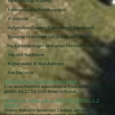
Herkunftsseite (Referrer)
Browsertyp und Betriebssystem
IP-Adresse
Aufgerufene Dateien, Datenmenge, Downloads
Besuchte Unterseiten inkl. Datum und Uhrzeit
Bei Kontaktanfragen über unser Formular erfassen wir:
Vor- und Nachname
Kontaktdaten (E-Mail-Adresse)
Ihre Nachricht
Automatisierte Einzelfallentscheidungen
Eine ausschließlich automatisierte Entscheidungsfindung
gemäß Art. 22 DS-GVO findet nicht statt.
Cookies (Art. 6 Abs. 1 lit. a, f DS-GVO, § 25 Abs. 1, 2
TDDDG)
Unsere Webseite verwendet Cookies, um unser