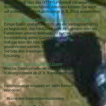
verschlüsselt über das HTTPS-Protokoll mit aktuellen
Verschlüsselungsverfahren. Alternativ können Sie auch
auf andere Kommunikationswege (z. B. Post) ausweichen.
Pflicht zur Bereitstellung personenbezogener Daten
Einige Daten sind erforderlich, um ein Vertragsverhältnis
zu begründen, durchzuführen oder zu beenden oder um
Funktionen unserer Webseite zu nutzen. Ohne
Bereitstellung dieser Daten kann eine Bearbeitung Ihrer
Anfrage oder der Abschluss eines Vertrags nicht
gewährleistet werden. Genaue Informationen entnehmen
Sie bitte den jeweiligen Kontexten innerhalb dieser
Erklärung.
Kategorien und Herkunft der Daten
Welche Daten verarbeitet werden, hängt vom jeweiligen
Nutzungskontext ab (z. B. Kontaktformular).
Beispielsweise erfassen wir beim Besuch unserer
Webseite:
Name des Internetdienstanbieters