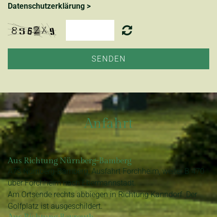
Datenschutzerklärung >
SENDEN
Anfahrt
Aus Richtung Nürnberg-Bamberg
A73 Nürnberg-Bamberg, Ausfahrt Forchheim, weiter B 470
über Forchheim nach Ebermannstadt.
Am Ortsende rechts abbiegen in Richtung Kanndorf. Der
Golfplatz ist ausgeschildert.
Aus Richtung Bayreuth