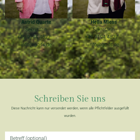
Hella Miess
Astrid Quarte
Sekretärin
Sekretärin
+49 9194 4827
+49 9194 4827
info@gc-fs.de
info@gc-fs.de
📷 Fotos:
Nicole Barnow Fotografie
Schreiben Sie uns
Diese Nachricht kann nur versendet werden, wenn alle Pflichtfelder ausgefüllt
wurden.